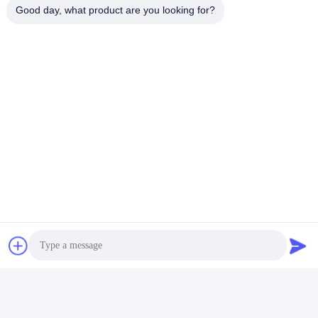
Good day, what product are you looking for?
238-2720 Piston Forgé
Kit Forgé E325D De Piston
Contactez rapidement
Adresse
Adresse : Marché de machines de Yingfeng, no. 1192,
avenue de Zhongshan, secteur de Tianhe, Guangzhou,
Chine
Téléphone
86--13632344447
E-mail