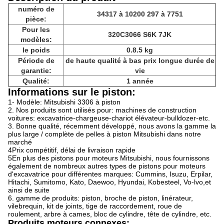
numéro de
34317 à 10200 297 à 7751
pièce:
Pour les
320C
3066 S6K 7JK
modèles:
le poids
0.8.5 kg
Période de
de haute qualité à bas prix longue durée de
garantie:
vie
Qualité:
1 année
Informations sur le piston:
1- Modèle: Mitsubishi 3306 à piston
2. Nos produits sont utilisés pour: machines de construction
voitures: excavatrice-chargeuse-chariot élévateur-bulldozer-etc.
3. Bonne qualité, récemment développé, nous avons la gamme la
plus large / complète de pelles à piston Mitsubishi dans notre
marché
4Prix compétitif, délai de livraison rapide
5En plus des pistons pour moteurs Mitsubishi, nous fournissons
également de nombreux autres types de pistons pour moteurs
d'excavatrice pour différentes marques: Cummins, Isuzu, Erpilar,
Hitachi, Sumitomo, Kato, Daewoo, Hyundai, Kobesteel, Vo-lvo,et
ainsi de suite
6. gamme de produits: piston, broche de piston, linérateur,
vilebrequin, kit de joints, tige de raccordement, roue de
roulement, arbre à cames, bloc de cylindre, tête de cylindre, etc.
Produits moteurs connexes: