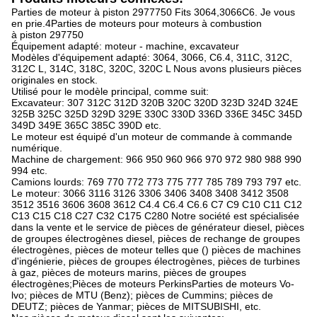
Parties de moteur à piston 2977750 Fits 3064,3066C6. Je vous
en prie.4Parties de moteurs pour moteurs à combustion
à piston 297750
Équipement adapté: moteur - machine, excavateur
Modèles d'équipement adapté: 3064, 3066, C6.4, 311C, 312C,
312C L, 314C, 318C, 320C, 320C L Nous avons plusieurs pièces
originales en stock.
Utilisé pour le modèle principal, comme suit:
Excavateur: 307 312C 312D 320B 320C 320D 323D 324D 324E
325B 325C 325D 329D 329E 330C 330D 336D 336E 345C 345D
349D 349E 365C 385C 390D etc.
Le moteur est équipé d'un moteur de commande à commande
numérique.
Machine de chargement: 966 950 960 966 970 972 980 988 990
994 etc.
Camions lourds: 769 770 772 773 775 777 785 789 793 797 etc.
Le moteur: 3066 3116 3126 3306 3406 3408 3408 3412 3508
3512 3516 3606 3608 3612 C4.4 C6.4 C6.6 C7 C9 C10 C11 C12
C13 C15 C18 C27 C32 C175 C280 Notre société est spécialisée
dans la vente et le service de pièces de générateur diesel, pièces
de groupes électrogènes diesel, pièces de rechange de groupes
électrogènes, pièces de moteur telles que () pièces de machines
d'ingénierie, pièces de groupes électrogènes, pièces de turbines
à gaz, pièces de moteurs marins, pièces de groupes
électrogènes;Pièces de moteurs PerkinsParties de moteurs Vo-
lvo; pièces de MTU (Benz); pièces de Cummins; pièces de
DEUTZ; pièces de Yanmar; pièces de MITSUBISHI, etc.