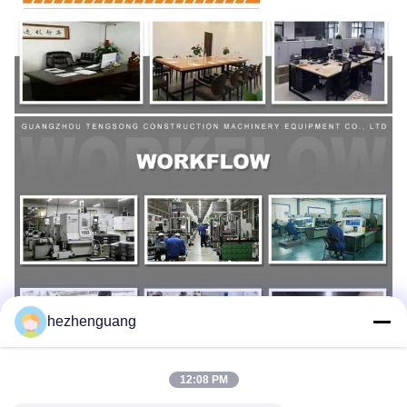
hezhenguang
12:08 PM
Les Étiquettes:
Piston De L'isuzu 6HK1