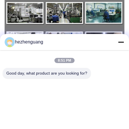
hezhenguang
8:51 PM
Les Étiquettes:
Piston De L'isuzu 6HK1
Good day, what product are you looking for?
238-2720 Piston Forgé
Kit Forgé E325D De Piston