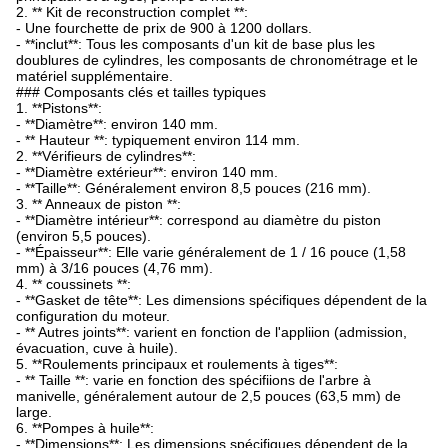
2. ** Kit de reconstruction complet **:
- Une fourchette de prix de 900 à 1200 dollars.
- **inclut**: Tous les composants d'un kit de base plus les
doublures de cylindres, les composants de chronométrage et le
matériel supplémentaire.
### Composants clés et tailles typiques
1. **Pistons**:
- **Diamètre**: environ 140 mm.
- ** Hauteur **: typiquement environ 114 mm.
2. **Vérifieurs de cylindres**:
- **Diamètre extérieur**: environ 140 mm.
- **Taille**: Généralement environ 8,5 pouces (216 mm).
3. ** Anneaux de piston **:
- **Diamètre intérieur**: correspond au diamètre du piston
(environ 5,5 pouces).
- **Épaisseur**: Elle varie généralement de 1 / 16 pouce (1,58
mm) à 3/16 pouces (4,76 mm).
4. ** coussinets **:
- **Gasket de tête**: Les dimensions spécifiques dépendent de la
configuration du moteur.
- ** Autres joints**: varient en fonction de l'appliion (admission,
évacuation, cuve à huile).
5. **Roulements principaux et roulements à tiges**:
- ** Taille **: varie en fonction des spécifiions de l'arbre à
manivelle, généralement autour de 2,5 pouces (63,5 mm) de
large.
6. **Pompes à huile**:
- **Dimensions**: Les dimensions spécifiques dépendent de la