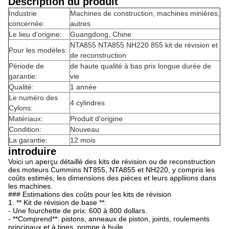
Description du produit
Industrie
Machines de construction, machines minières,
concernée:
autres
Le lieu d'origine:
Guangdong, Chine
NTA855 NTA855 NH220 855 kit de révision et
Pour les modèles:
de reconstruction
Période de
de haute qualité à bas prix longue durée de
garantie:
vie
Qualité:
1 année
Le numéro des
4 cylindres
Cylons:
Matériaux:
Produit d'origine
Condition:
Nouveau
La garantie:
12 mois
introduire
Voici un aperçu détaillé des kits de révision ou de reconstruction
des moteurs Cummins NT855, NTA855 et NH220, y compris les
coûts estimés, les dimensions des pièces et leurs appliions dans
les machines.
### Estimations des coûts pour les kits de révision
1. ** Kit de révision de base **:
- Une fourchette de prix: 600 à 800 dollars.
- **Comprend**: pistons, anneaux de piston, joints, roulements
principaux et à tiges, pompe à huile.