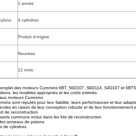
1 année
ylons:
4 cylindres
Produit d'origine
Nouveau
12 mois
complet des moteurs Cummins 6BT, S6D107, S6D114, S4D107 et 6BT5.9 (1
riptions, les modèles appropriés et les coûts estimés.
n aux moteurs Cummins
ns sont réputés pour leur fiabilité, leurs performances et leur adapta
coles en raison de leur conception robuste et de leur fonctionnement e
t de reconstruction
nts communs inclus dans les kits de reconstruction
 des anneaux de pistons
s de cylindres
.