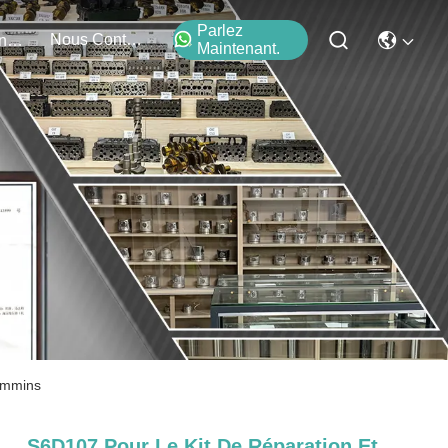
Parlez
Nous Contacter
Événements
Maintenant.
ummins
S6D107 Pour Le Kit De Réparation Et