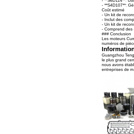
- **S6D114**: Uti
- **S4D107**: Gén
Coût estimé
- Un kit de recon
- Inclut des comp
- Un kit de recon
- Comprend des c
### Conclusion
Les moteurs Cum
numéros de pièce
Information
Guangzhou Tengso
le plus grand ce
nous avons établ
entreprises de m