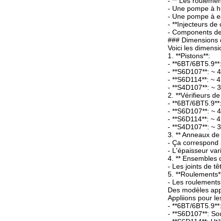
- ** Les roulemen
- Une pompe à hu
- Une pompe à e
- **Injecteurs de
- Components d
### Dimensions 
Voici les dimens
1. **Pistons**:
- **6BT/6BT5.9**
- **S6D107**: ~ 
- **S6D114**: ~ 
- **S4D107**: ~ 
2. **Vérifieurs de
- **6BT/6BT5.9**
- **S6D107**: ~ 
- **S6D114**: ~ 
- **S4D107**: ~ 
3. ** Anneaux de 
- Ça correspond 
- L'épaisseur v
4. ** Ensembles d
- Les joints de tê
5. **Roulements*
- Les roulements 
Des modèles app
Appliions pour 
- **6BT/6BT5.9**
- **S6D107**: Sou