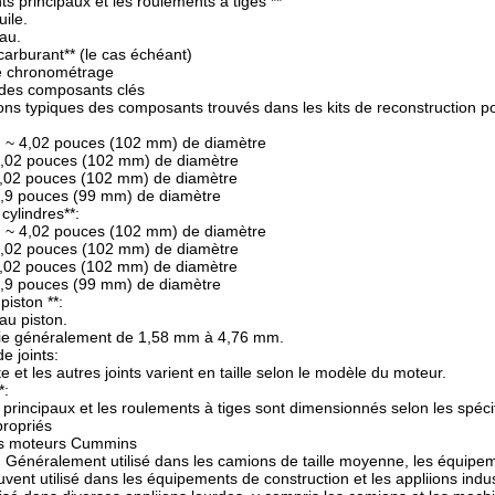
ts principaux et les roulements à tiges **
ile.
au.
 carburant** (le cas échéant)
e chronométrage
des composants clés
ions typiques des composants trouvés dans les kits de reconstruction 
: ~ 4,02 pouces (102 mm) de diamètre
4,02 pouces (102 mm) de diamètre
4,02 pouces (102 mm) de diamètre
3,9 pouces (99 mm) de diamètre
 cylindres**:
: ~ 4,02 pouces (102 mm) de diamètre
4,02 pouces (102 mm) de diamètre
4,02 pouces (102 mm) de diamètre
3,9 pouces (99 mm) de diamètre
piston **:
au piston.
arie généralement de 1,58 mm à 4,76 mm.
e joints:
te et les autres joints varient en taille selon le modèle du moteur.
*:
principaux et les roulements à tiges sont dimensionnés selon les spécif
ropriés
les moteurs Cummins
: Généralement utilisé dans les camions de taille moyenne, les équipem
vent utilisé dans les équipements de construction et les appliions indust