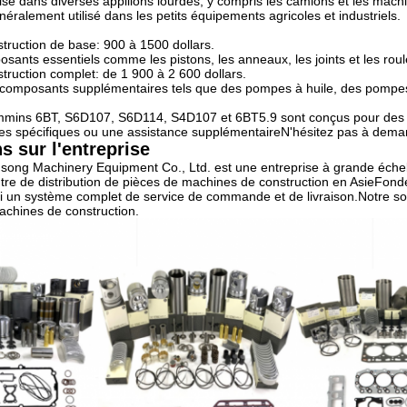
lisé dans diverses appliions lourdes, y compris les camions et les mach
éralement utilisé dans les petits équipements agricoles et industriels.
struction de base: 900 à 1500 dollars.
osants essentiels comme les pistons, les anneaux, les joints et les rou
struction complet: de 1 900 à 2 600 dollars.
omposants supplémentaires tels que des pompes à huile, des pompes 
mins 6BT, S6D107, S6D114, S4D107 et 6BT5.9 sont conçus pour des pe
s spécifiques ou une assistance supplémentaireN'hésitez pas à dema
s sur l'entreprise
ng Machinery Equipment Co., Ltd. est une entreprise à grande échell
ntre de distribution de pièces de machines de construction en AsieFond
i un système complet de service de commande et de livraison.Notre so
achines de construction.