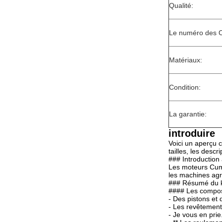
Qualité:
Le numéro des C
Matériaux:
Condition:
La garantie:
introduire
Voici un aperçu 
tailles, les desc
### Introductio
Les moteurs Cummi
les machines agri
### Résumé du ki
#### Les composa
- Des pistons et
- Les revêtement
- Je vous en prie