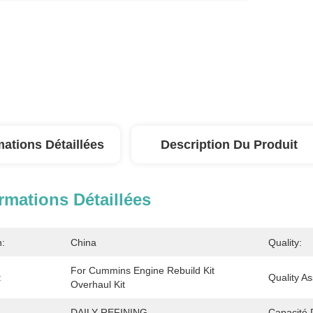
mations Détaillées
Description Du Produit
rmations Détaillées
n:
China
Quality:
For Cummins Engine Rebuild Kit 
:
Quality A
Overhaul Kit
DAILY REFINING
Capacité 