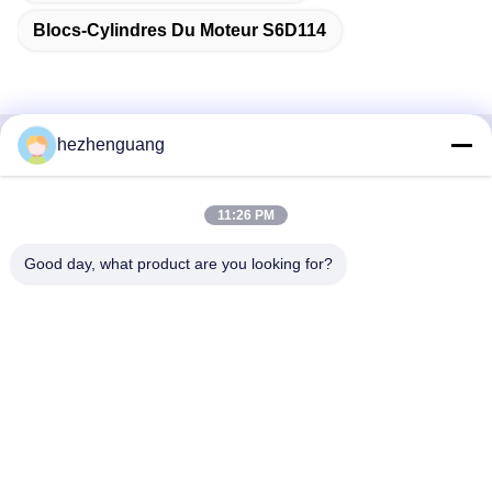
Blocs-Cylindres Du Moteur S6D114
hezhenguang
Contactez rapidement
11:26 PM
Adresse
Adresse : Marché de machines de Yingfeng, no. 1192,
Good day, what product are you looking for?
avenue de Zhongshan, secteur de Tianhe, Guangzhou,
Chine
Téléphone
86--13632344447
E-mail
TS@enginespiston.com