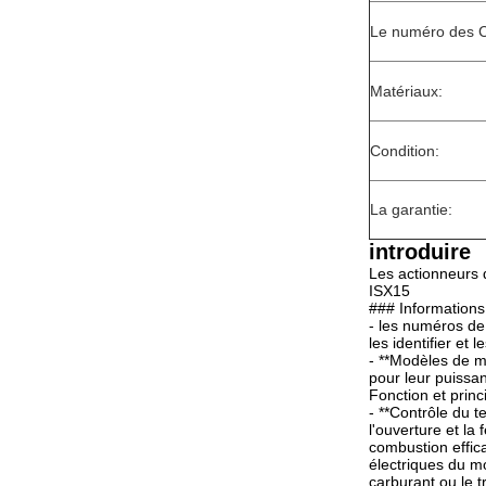
Le numéro des C
Matériaux:
Condition:
La garantie:
introduire
Les actionneurs
ISX15
### Informations
- les numéros de
les identifier et
- **Modèles de m
pour leur puissanc
Fonction et princ
- **Contrôle du t
l'ouverture et l
combustion effic
électriques du m
carburant ou le 