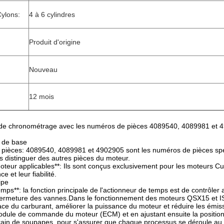
ylons:
4 à 6 cylindres
Produit d'origine
Nouveau
12 mois
 de chronométrage avec les numéros de pièces 4089540, 4089981 et 
 de base
 pièces: 4089540, 4089981 et 4902905 sont les numéros de pièces spéci
 les distinguer des autres pièces du moteur.
oteur applicables**: Ils sont conçus exclusivement pour les moteurs C
e et leur fiabilité.
ipe
emps**: la fonction principale de l'actionneur de temps est de contrôler
a fermeture des vannes.Dans le fonctionnement des moteurs QSX15 et I
ace du carburant, améliorer la puissance du moteur et réduire les émis
odule de commande du moteur (ECM) et en ajustant ensuite la positio
train de soupapes, pour s'assurer que chaque processus se déroule a