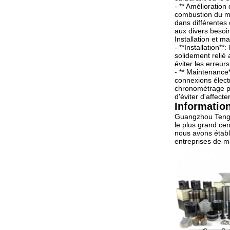
- ** Amélioration
combustion du mé
dans différentes 
aux divers besoi
Installation et m
- **Installation**
solidement relié
éviter les erreur
- ** Maintenance*
connexions électr
chronométrage po
d'éviter d'affect
Information
Guangzhou Tengso
le plus grand ce
nous avons établ
entreprises de m