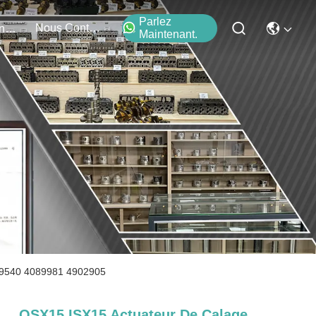
Parlez
Nous Contacter
Événements
Maintenant.
89540 4089981 4902905
QSX15 ISX15 Actuateur De Calage