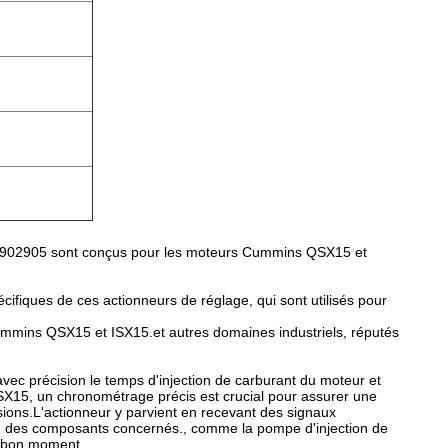
4902905 sont conçus pour les moteurs Cummins QSX15 et
fiques de ces actionneurs de réglage, qui sont utilisés pour
ummins QSX15 et ISX15.et autres domaines industriels, réputés
 avec précision le temps d'injection de carburant du moteur et
SX15, un chronométrage précis est crucial pour assurer une
sions.L'actionneur y parvient en recevant des signaux
n des composants concernés., comme la pompe d'injection de
u bon moment.