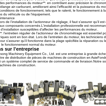
 des performances du moteur**: en contrôlant avec précision le chronom
lange air-carburant, améliorant ainsi l'efficacité et la puissance du m
conditions de fonctionnement, tels que le ralenti, le fonctionnement à b
ns du véhicule ou de l'équipement.
aintenance
: lors de l'installation de l'actionneur de réglage, il faut s'assurer qu'il 
 aux composants concernés.L'installation professionnelle est recomman
s d'installation susceptibles d'affecter les performances du moteur..
*: l'entretien régulier de l'actionneur de chronométrage est essentiel 
iques sont en bon état. Lors de l'entretien du moteur, les techniciens 
ur s'assurer qu'il fonctionne dans la plage spécifiée.la réparation ou
er le fonctionnement normal du moteur.
s sur l'entreprise
ng Machinery Equipment Co., Ltd. est une entreprise à grande échell
ntre de distribution de pièces de machines de construction en AsieFond
i un système complet de service de commande et de livraison.Notre so
achines de construction.