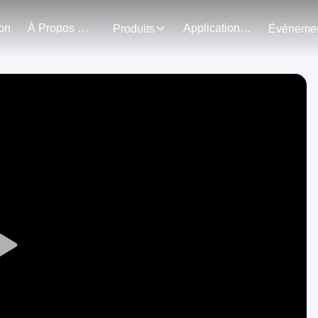
on
À Propos De Nous
Application Du Projet
Produits
Play
Video