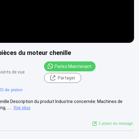
pièces du moteur chenille
Parlez Maintenant.
points de vue
Partager
5D de piston
enille Description du produit Industrie concernée: Machines de
, .....
Voir plus
Laissez un message.