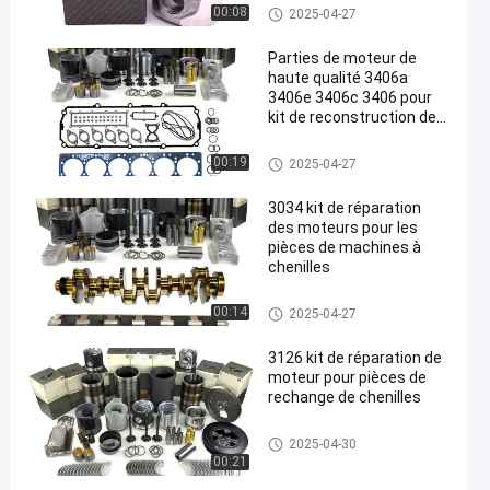
Pièces de moteur pour Caterpil
00:08
2025-04-27
lar
Parties de moteur de
haute qualité 3406a
3406e 3406c 3406 pour
kit de reconstruction de
moteur de chenille
Pièces de moteur pour Caterpil
00:19
2025-04-27
lar
3034 kit de réparation
des moteurs pour les
pièces de machines à
chenilles
Pièces de moteur pour Caterpil
00:14
2025-04-27
lar
3126 kit de réparation de
moteur pour pièces de
rechange de chenilles
Pièces de moteur pour Caterpil
2025-04-30
lar
00:21