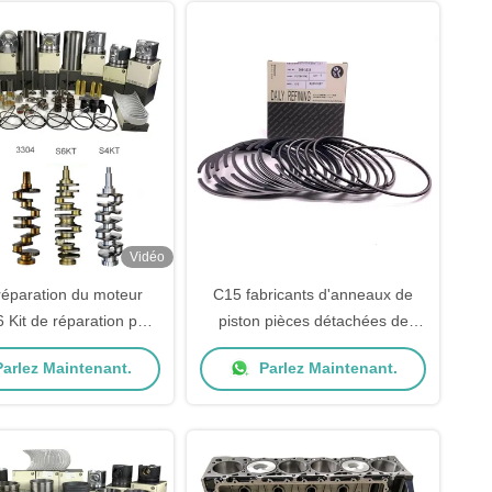
Vidéo
 réparation du moteur
C15 fabricants d'anneaux de
 Kit de réparation pour
piston pièces détachées de
de rechange de chats
moteurs 310-4188 306-4016
arlez Maintenant.
Parlez Maintenant.
306-4014