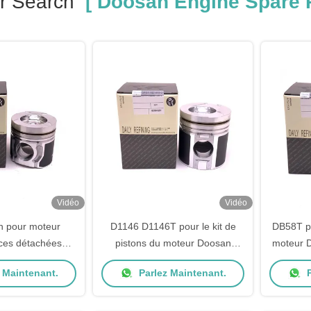
r Search
[ Doosan Engine Spare P
Vidéo
Vidéo
n pour moteur
D1146 D1146T pour le kit de
DB58T po
ces détachées
pistons du moteur Doosan
moteur 
501-0478
65.02501-0507
 Maintenant.
Parlez Maintenant.
P