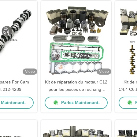
Vidéo
Vidéo
res For Cam
Kit de réparation du moteur C12
Kit de
t 212-4289
pour les pièces de rechange
C4.4 C6.6
pour chats
pièces 
 Maintenant.
Parlez Maintenant.
P