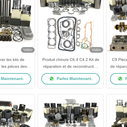
Vidéo
Vidéo
er les kits de
Produit chinois C6.4 C4.2 Kit de
C9 Pièce
r les pièces des
réparation et de reconstruction
de répara
ices Komatsu
du moteur pour pièces de
 Maintenant.
Parlez Maintenant.
P
pièces d'excavatrice de chat