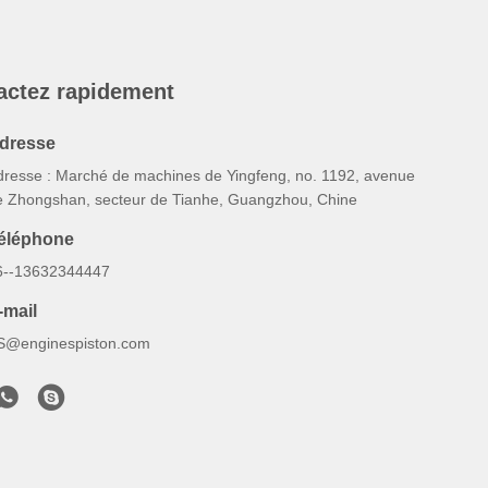
actez rapidement
dresse
dresse : Marché de machines de Yingfeng, no. 1192, avenue
e Zhongshan, secteur de Tianhe, Guangzhou, Chine
éléphone
6--13632344447
-mail
S@enginespiston.com