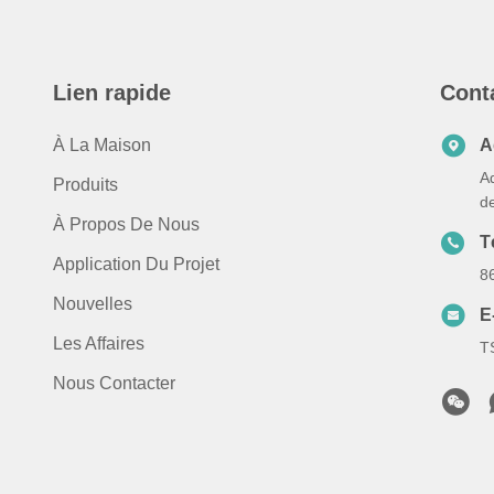
Lien rapide
Cont
À La Maison
A
A
Produits
d
À Propos De Nous
T
Application Du Projet
8
Nouvelles
E
Les Affaires
T
Nous Contacter