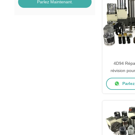
Parlez Maintenant.
4D94 Répar
révision pou
excavatr
Parlez