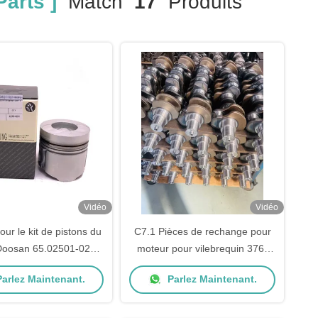
arts ]
Match
17
Produits
Vidéo
Vidéo
ur le kit de pistons du
C7.1 Pièces de rechange pour
Doosan 65.02501-0280
moteur pour vilebrequin 376-
65.02501-0561
4074
arlez Maintenant.
Parlez Maintenant.