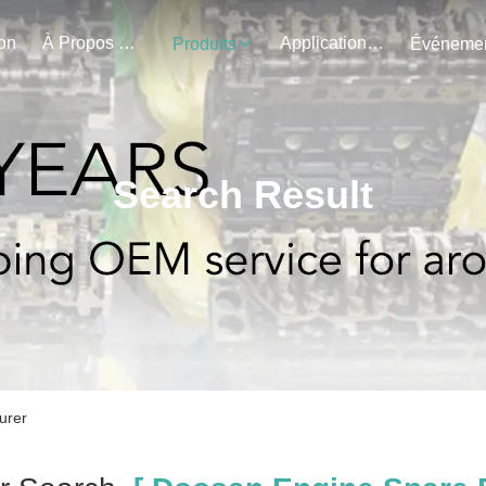
on
À Propos De Nous
Application Du Projet
Produits
Search Result
urer