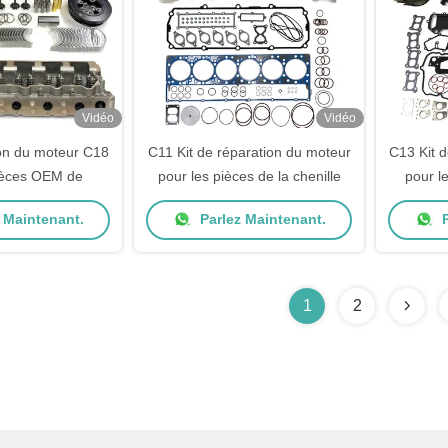
Vidéo
Vidéo
ion du moteur C18
C11 Kit de réparation du moteur
C13 Kit 
pièces OEM de
pour les pièces de la chenille
pour l
 Maintenant.
Parlez Maintenant.
P
1
2