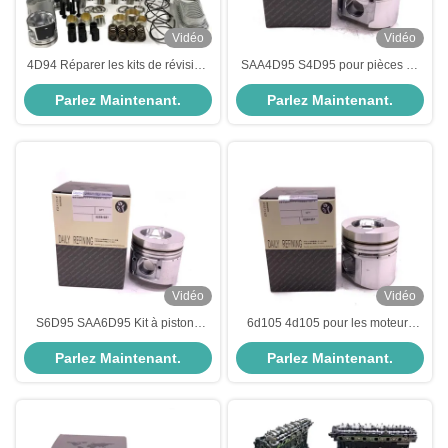
Vidéo
Vidéo
4D94 Réparer les kits de révision
SAA4D95 S4D95 pour pièces de
pour les pièces des excavatrices
moteur komatsu Kit à pistons
Parlez Maintenant.
Parlez Maintenant.
Komatsu
6208-31-2110
Vidéo
Vidéo
S6D95 SAA6D95 Kit à pistons
6d105 4d105 pour les moteurs
pour pièces de moteur Komatsu
Komatsu à piston 6137-32-2110
Parlez Maintenant.
Parlez Maintenant.
6207-31-2180
6136-31-2112