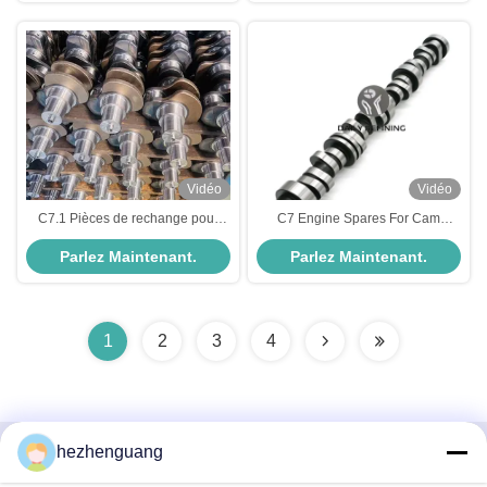
Vidéo
Vidéo
C7.1 Pièces de rechange pour
C7 Engine Spares For Cam
moteur pour vilebrequin 376-4074
Camshaft 212-4289
Parlez Maintenant.
Parlez Maintenant.
1
2
3
4
hezhenguang
Contactez rapidement