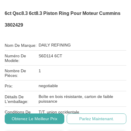
6ct Qsc8.3 6ct8.3 Piston Ring Pour Moteur Cummins
3802429
DAILY REFINING
Nom De Marque:
Numéro De
S6D114 6CT
Modèle:
Nombre De
1
Pièces:
negotiable
Prix:
Boîte en bois résistante, carton de faible
Détails De
puissance
L'emballage:
Conditions De
T/T, union occidentale
Paiement:
Obtenez Le Meilleur Prix
Parlez Maintenant.