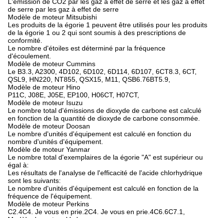
L'émission de CO2 par les gaz à effet de serre et les gaz à effet
de serre par les gaz à effet de serre
Modèle de moteur Mitsubishi
Les produits de la égorie 1 peuvent être utilisés pour les produits
de la égorie 1 ou 2 qui sont soumis à des prescriptions de
conformité.
Le nombre d'étoiles est déterminé par la fréquence
d'écoulement.
Modèle de moteur Cummins
Le B3.3, A2300, 4D102, 6D102, 6D114, 6D107, 6CT8.3, 6CT,
QSL9, HN220, NT855, QSX15, M11, QSB6.76BT5.9,
Modèle de moteur Hino
P11C, J08E, J05E, EP100, H06CT, H07CT,
Modèle de moteur Isuzu
Le nombre total d'émissions de dioxyde de carbone est calculé
en fonction de la quantité de dioxyde de carbone consommée.
Modèle de moteur Doosan
Le nombre d'unités d'équipement est calculé en fonction du
nombre d'unités d'équipement.
Modèle de moteur Yanmar
Le nombre total d'exemplaires de la égorie "A" est supérieur ou
égal à:
Les résultats de l'analyse de l'efficacité de l'acide chlorhydrique
sont les suivants:
Le nombre d'unités d'équipement est calculé en fonction de la
fréquence de l'équipement.
Modèle de moteur Perkins
C2.4C4. Je vous en prie.2C4. Je vous en prie.4C6.6C7.1,