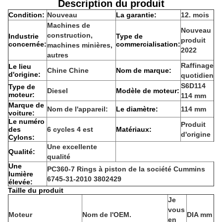
Description du produit
Condition:
Nouveau
La garantie:
12. mois
Machines de
Nouveau
construction,
Industrie
Type de
produit
concernée:
commercialisation:
machines minières,
2022
autres
Raffinage
Le lieu
Chine Chine
Nom de marque:
d'origine:
quotidien
S6D114
Type de
Diesel
Modèle de moteur:
moteur:
114 mm
Marque de
Nom de l'appareil:
Le diamètre:
114 mm
voiture:
Le numéro
Produit
des
6 cycles 4 est
Matériaux:
d'origine
Cylons:
Une excellente
Qualité:
qualité
Une
PC360-7 Rings à piston de la société Cummins
lumière
6745-31-2010 3802429
élevée:
Taille du produit
Je
vous
Moteur
Nom de l'OEM.
DIA mm
en