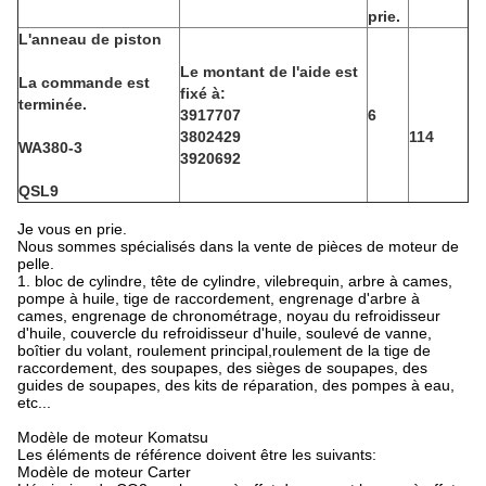
prie.
L'anneau de piston
Le montant de l'aide est
La commande est
fixé à:
terminée.
3917707
6
3802429
114
WA380-3
3920692
QSL9
Je vous en prie.
Nous sommes spécialisés dans la vente de pièces de moteur de
pelle.
1. bloc de cylindre, tête de cylindre, vilebrequin, arbre à cames,
pompe à huile, tige de raccordement, engrenage d'arbre à
cames, engrenage de chronométrage, noyau du refroidisseur
d'huile, couvercle du refroidisseur d'huile, soulevé de vanne,
boîtier du volant, roulement principal,roulement de la tige de
raccordement, des soupapes, des sièges de soupapes, des
guides de soupapes, des kits de réparation, des pompes à eau,
etc...
Modèle de moteur Komatsu
Les éléments de référence doivent être les suivants:
Modèle de moteur Carter