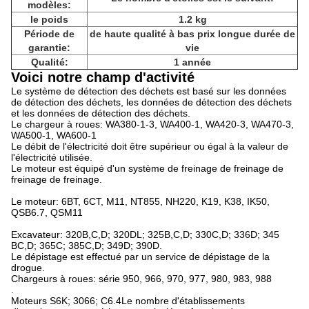
modèles:
le poids
1.2 kg
Période de
de haute qualité à bas prix longue durée de
garantie:
vie
Qualité:
1 année
Voici notre champ d'activité
Le système de détection des déchets est basé sur les données
de détection des déchets, les données de détection des déchets
et les données de détection des déchets.
Le chargeur à roues: WA380-1-3, WA400-1, WA420-3, WA470-3,
WA500-1, WA600-1
Le débit de l'électricité doit être supérieur ou égal à la valeur de
l'électricité utilisée.
Le moteur est équipé d'un système de freinage de freinage de
freinage de freinage.
Le moteur: 6BT, 6CT, M11, NT855, NH220, K19, K38, IK50,
QSB6.7, QSM11
Excavateur: 320B,C,D; 320DL; 325B,C,D; 330C,D; 336D; 345
BC,D; 365C; 385C,D; 349D; 390D.
Le dépistage est effectué par un service de dépistage de la
drogue.
Chargeurs à roues: série 950, 966, 970, 977, 980, 983, 988
.
Moteurs S6K; 3066; C6.4Le nombre d'établissements