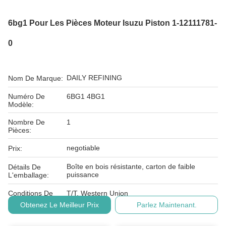
6bg1 Pour Les Pièces Moteur Isuzu Piston 1-12111781-
0
DAILY REFINING
Nom De Marque:
Numéro De
6BG1 4BG1
Modèle:
Nombre De
1
Pièces:
negotiable
Prix:
Boîte en bois résistante, carton de faible
Détails De
puissance
L'emballage:
Conditions De
T/T, Western Union
Paiement:
Obtenez Le Meilleur Prix
Parlez Maintenant.