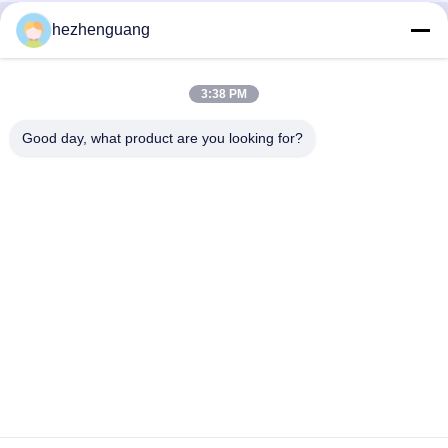
hezhenguang
Contactez rapidement
3:38 PM
Adresse
Adresse : Marché de machines de Yingfeng, no. 1192,
Good day, what product are you looking for?
avenue de Zhongshan, secteur de Tianhe, Guangzhou,
Chine
Téléphone
86--13632344447
E-mail
TS@enginespiston.com
Politique de confidentialité
|
Plan du site
| La Chine est bonne.
Qualité Pièces de moteur pour Caterpillar Le fournisseur. 2022-