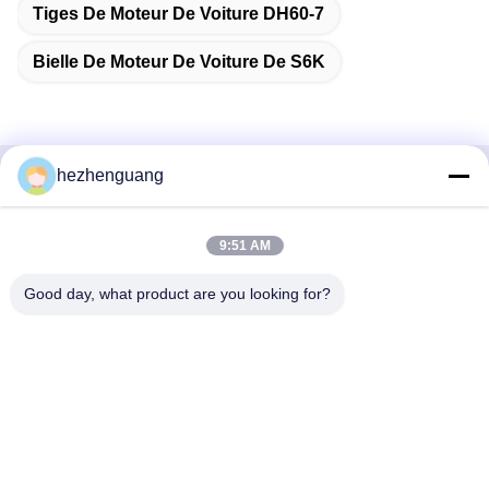
Tiges De Moteur De Voiture DH60-7
Bielle De Moteur De Voiture De S6K
hezhenguang
Contactez rapidement
9:51 AM
Adresse
Adresse : Marché de machines de Yingfeng, no. 1192,
Good day, what product are you looking for?
avenue de Zhongshan, secteur de Tianhe, Guangzhou,
Chine
Téléphone
86--13632344447
E-mail
TS@enginespiston.com