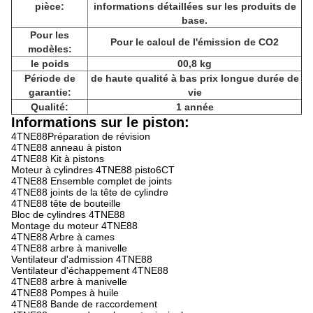
pièce:
informations détaillées sur les produits de
base.
Pour les
Pour le calcul de l'émission de CO2
modèles:
le poids
00,8 kg
Période de
de haute qualité à bas prix longue durée de
garantie:
vie
Qualité:
1 année
Informations sur le piston:
4TNE88Préparation de révision
4TNE88 anneau à piston
4TNE88 Kit à pistons
Moteur à cylindres 4TNE88 pisto6CT
4TNE88 Ensemble complet de joints
4TNE88 joints de la tête de cylindre
4TNE88 tête de bouteille
Bloc de cylindres 4TNE88
Montage du moteur 4TNE88
4TNE88 Arbre à cames
4TNE88 arbre à manivelle
Ventilateur d'admission 4TNE88
Ventilateur d'échappement 4TNE88
4TNE88 arbre à manivelle
4TNE88 Pompes à huile
4TNE88 Bande de raccordement