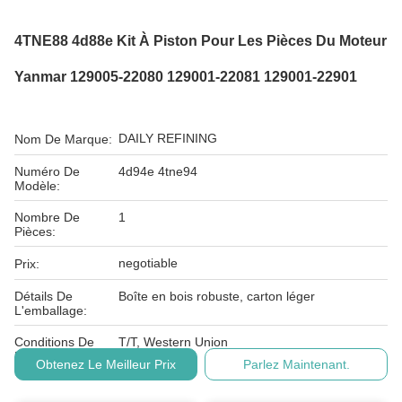
4TNE88 4d88e Kit À Piston Pour Les Pièces Du Moteur
Yanmar 129005-22080 129001-22081 129001-22901
DAILY REFINING
Nom De Marque:
Numéro De
4d94e 4tne94
Modèle:
Nombre De
1
Pièces:
negotiable
Prix:
Détails De
Boîte en bois robuste, carton léger
L'emballage:
Conditions De
T/T, Western Union
Paiement:
Obtenez Le Meilleur Prix
Parlez Maintenant.