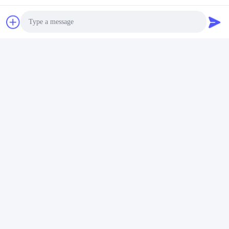
Photo
Video Call
Audio Call