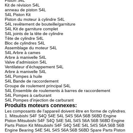
Piston S4L
Kit de révision S4L
anneau de piston S4L
S4L Piston Kit
Piston du moteur à cylindre S4L
S4L revêtement de bouteille/garniture
S4L Kit de garniture complet
S4L joints de la tête de cylindre
Tête de cylindre S4L
Bloc de cylindres S4L
Assemblage du moteur S4L
S4L Arbre à cames
Arbre à manivelle S4L
Valve d'admission S4L
Ventilateur d'échappement S4L
Arbre à manivelle S4L
S4L Pompes à huile
S4L Bande de raccordement
Groupe de roulement principal S4L
S4L Ensemble de roulements à barres de raccordement
S4L Pompes à carburant
S4L Pompes d'injection de carburant
Produits moteurs connexes:
Les composants de l'appareil doivent être en forme de cylindres.
1. Mitsubishi S4F S4Q S4E S4L S4S S6A S6B S6BD Engine
Piston Mitsubishi S4F S4Q S4E S4L S4S S6A S6B S6BD Engine
Parts Piston Kit Mitsubishi S4F S4Q S4E S4L S4S S6A S6B S6B
Engine Bearing S4E S4L S4S S6A S6B S6BD Spare Parts Piston