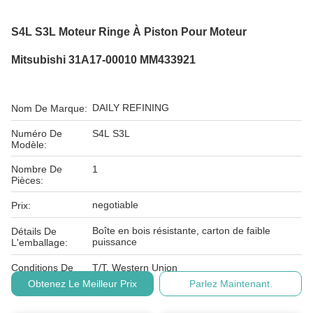
S4L S3L Moteur Ringe À Piston Pour Moteur
Mitsubishi 31A17-00010 MM433921
DAILY REFINING
Nom De Marque:
Numéro De
S4L S3L
Modèle:
Nombre De
1
Pièces:
negotiable
Prix:
Boîte en bois résistante, carton de faible
Détails De
puissance
L'emballage:
Conditions De
T/T, Western Union
Paiement:
Obtenez Le Meilleur Prix
Parlez Maintenant.