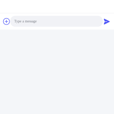
Photo
Video Call
Audio Call