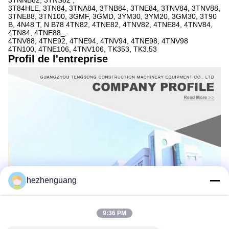
3TNNB82, 3TNS82 ,
3T84HLE, 3TN84, 3TNA84, 3TNB84, 3TNE84, 3TNV84, 3TNV88,
3TNE88, 3TN100, 3GMF, 3GMD, 3YM30, 3YM20, 3GM30, 3T90
B, 4N48 T, N B78 4TN82, 4TNE82, 4TNV82, 4TNE84, 4TNV84,
4TN84, 4TNE88_,
4TNV88, 4TNE92, 4TNE94, 4TNV94, 4TNE98, 4TNV98
4TN100, 4TNE106, 4TNV106, TK353, TK3.53
Profil de l'entreprise
hezhenguang
9:36 PM