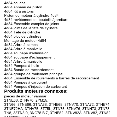
4d84 couche
4d84 anneau de piston
4d84 Kit à pistons
Piston de moteur à cylindre 4d84
4d84 revêtement de bouteille/garniture
4d84 Ensemble complet de joints
4d84 joints de la tête de cylindre
4d84 Tête de cylindre
4d84 bloc de cylindres
Montage du moteur 4d84
4d84 Arbre à cames
4d84 Arbre à manivelle
4d84 soupape d'admission
4d84 soupape d'échappement
4d84 Arbre à manivelle
4d84 Pompes à huile
4d84 Bande de raccordement
4d84 groupe de roulement principal
4d84 Ensemble de roulements à barres de raccordement
4d84 Pompes à carburant
4d84 Pompes d'injection de carburant
Produits moteurs connexes:
pièces de moteur yanmar
2TNE68, 2TNV70, 2YM15,
3TN66, 3TNE66, 3TNA68, 3TNE68, 3TNV70, 3TNA72, 3TNE74,
3TNE72HA, 3TNV75, 3T75L, 3TN75, 3TNV76, 3TNN73, 3TN78
TN8, 38TN8 0, 3NC78 B 7, 3TNE82, 3TNV82A, 3TNV82, 3TN82,