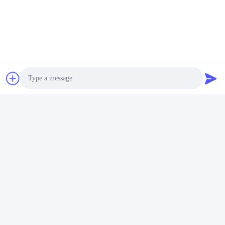
Les Étiquettes:
6115-10-1001 Culasse
Photo
Culasse Du Moteur S6D125
Video Call
Culasse De Moteur D87E
Audio Call