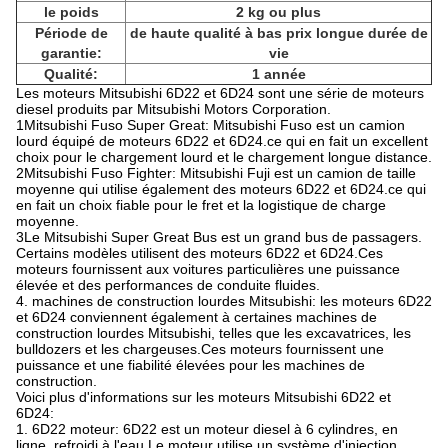
le poids
2 kg ou plus
Période de
de haute qualité à bas prix longue durée de
garantie:
vie
Qualité:
1 année
Les moteurs Mitsubishi 6D22 et 6D24 sont une série de moteurs
diesel produits par Mitsubishi Motors Corporation.
1Mitsubishi Fuso Super Great: Mitsubishi Fuso est un camion
lourd équipé de moteurs 6D22 et 6D24.ce qui en fait un excellent
choix pour le chargement lourd et le chargement longue distance.
2Mitsubishi Fuso Fighter: Mitsubishi Fuji est un camion de taille
moyenne qui utilise également des moteurs 6D22 et 6D24.ce qui
en fait un choix fiable pour le fret et la logistique de charge
moyenne.
3Le Mitsubishi Super Great Bus est un grand bus de passagers.
Certains modèles utilisent des moteurs 6D22 et 6D24.Ces
moteurs fournissent aux voitures particulières une puissance
élevée et des performances de conduite fluides.
4. machines de construction lourdes Mitsubishi: les moteurs 6D22
et 6D24 conviennent également à certaines machines de
construction lourdes Mitsubishi, telles que les excavatrices, les
bulldozers et les chargeuses.Ces moteurs fournissent une
puissance et une fiabilité élevées pour les machines de
construction.
Voici plus d'informations sur les moteurs Mitsubishi 6D22 et
6D24:
1. 6D22 moteur: 6D22 est un moteur diesel à 6 cylindres, en
ligne, refroidi à l'eau.Le moteur utilise un système d'injection