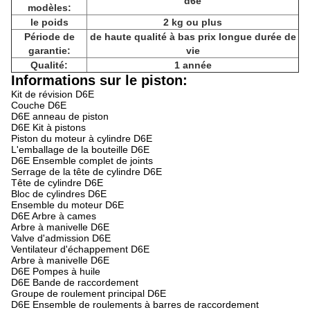
d6e
modèles:
le poids
2 kg ou plus
Période de
de haute qualité à bas prix longue durée de
garantie:
vie
Qualité:
1 année
Informations sur le piston:
Kit de révision D6E
Couche D6E
D6E anneau de piston
D6E Kit à pistons
Piston du moteur à cylindre D6E
L'emballage de la bouteille D6E
D6E Ensemble complet de joints
Serrage de la tête de cylindre D6E
Tête de cylindre D6E
Bloc de cylindres D6E
Ensemble du moteur D6E
D6E Arbre à cames
Arbre à manivelle D6E
Valve d'admission D6E
Ventilateur d'échappement D6E
Arbre à manivelle D6E
D6E Pompes à huile
D6E Bande de raccordement
Groupe de roulement principal D6E
D6E Ensemble de roulements à barres de raccordement