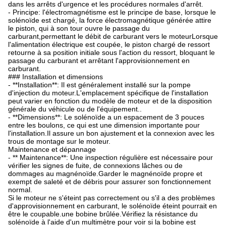
dans les arrêts d'urgence et les procédures normales d'arrêt.
- Principe: l'électromagnétisme est le principe de base, lorsque le
solénoïde est chargé, la force électromagnétique générée attire
le piston, qui à son tour ouvre le passage du
carburant,permettant le débit de carburant vers le moteurLorsque
l'alimentation électrique est coupée, le piston chargé de ressort
retourne à sa position initiale sous l'action du ressort, bloquant le
passage du carburant et arrêtant l'approvisionnement en
carburant.
### Installation et dimensions
- **Installation**: Il est généralement installé sur la pompe
d'injection du moteur.L'emplacement spécifique de l'installation
peut varier en fonction du modèle de moteur et de la disposition
générale du véhicule ou de l'équipement..
- **Dimensions**: Le solénoïde a un espacement de 3 pouces
entre les boulons, ce qui est une dimension importante pour
l'installation.Il assure un bon ajustement et la connexion avec les
trous de montage sur le moteur.
Maintenance et dépannage
- ** Maintenance**: Une inspection régulière est nécessaire pour
vérifier les signes de fuite, de connexions lâches ou de
dommages au magnénoïde.Garder le magnénoïde propre et
exempt de saleté et de débris pour assurer son fonctionnement
normal.
Si le moteur ne s'éteint pas correctement ou s'il a des problèmes
d'approvisionnement en carburant, le solénoïde éteint pourrait en
être le coupable.une bobine brûlée.Vérifiez la résistance du
solénoïde à l'aide d'un multimètre pour voir si la bobine est