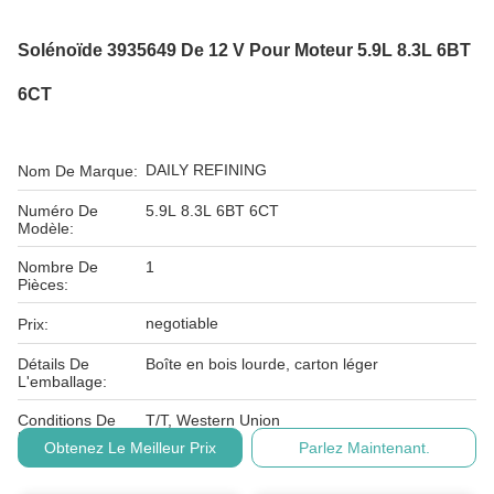
Solénoïde 3935649 De 12 V Pour Moteur 5.9L 8.3L 6BT
6CT
DAILY REFINING
Nom De Marque:
Numéro De
5.9L 8.3L 6BT 6CT
Modèle:
Nombre De
1
Pièces:
negotiable
Prix:
Détails De
Boîte en bois lourde, carton léger
L'emballage:
Conditions De
T/T, Western Union
Paiement:
Obtenez Le Meilleur Prix
Parlez Maintenant.