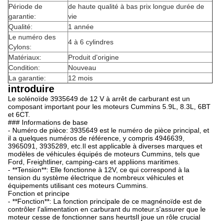
Période de
de haute qualité à bas prix longue durée de
garantie:
vie
Qualité:
1 année
Le numéro des
4 à 6 cylindres
Cylons:
Matériaux:
Produit d'origine
Condition:
Nouveau
La garantie:
12 mois
introduire
Le solénoïde 3935649 de 12 V à arrêt de carburant est un
composant important pour les moteurs Cummins 5.9L, 8.3L, 6BT
et 6CT.
### Informations de base
- Numéro de pièce: 3935649 est le numéro de pièce principal, et
il a quelques numéros de référence, y compris 4946639,
3965091, 3935289, etc.Il est applicable à diverses marques et
modèles de véhicules équipés de moteurs Cummins, tels que
Ford, Freightliner, camping-cars et appliions maritimes.
- **Tension**: Elle fonctionne à 12V, ce qui correspond à la
tension du système électrique de nombreux véhicules et
équipements utilisant ces moteurs Cummins.
Fonction et principe
- **Fonction**: La fonction principale de ce magnénoïde est de
contrôler l'alimentation en carburant du moteur.s'assurer que le
moteur cesse de fonctionner sans heurtsIl joue un rôle crucial