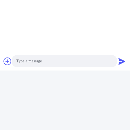
Photo
Video Call
Audio Call