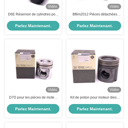
Vidéo
Vidéo
D6E Réservoir de cylindres pour
Bf6m2012 Pièces détachées
pièces de rechange du moteur
moteur cylindre pour Volvo D6D
Volvo 0428-4602
20459997
Parlez Maintenant.
Parlez Maintenant.
Vidéo
Vidéo
D7D pour les pièces de moteur
Kit de piston pour moteur diesel
Volvo Kit à pistons VOE20450773
D12D pour moteur Volvo pièces
VOE40278600
204-51076
Parlez Maintenant.
Parlez Maintenant.