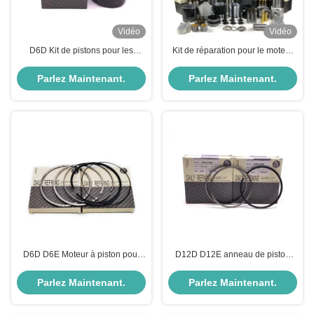
Vidéo
Vidéo
D6D Kit de pistons pour les
Kit de réparation pour le moteur
pièces du moteur Volvo 0450-
Volvo D4D
1365 VOE04501365
Parlez Maintenant.
Parlez Maintenant.
D6D D6E Moteur à piston pour
D12D D12E anneau de piston
pièces Volvo VOE20460011
pour les pièces du moteur Volvo
131mm VOE20509932
Parlez Maintenant.
Parlez Maintenant.