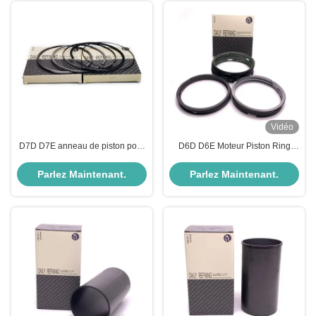
Vidéo
D7D D7E anneau de piston pour
D6D D6E Moteur Piston Ring
pièces de moteur Volvo
Volvo Pièces détachées 2046-
VOE21299547
0011
Parlez Maintenant.
Parlez Maintenant.