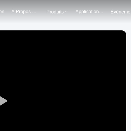
on
À Propos De Nous
Application Du Projet
Produits
Play
Video