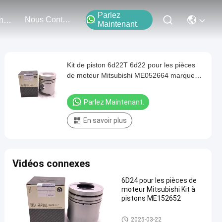
Parlez
Nous Contacter
Événements
Maintenant.
Kit de piston 6d22T 6d22 pour les pièces
de moteur Mitsubishi ME052664 marque
Daily Refining
Parlez Maintenant.
En savoir plus
Vidéos connexes
6D24 pour les pièces de
moteur Mitsubishi Kit à
pistons ME152652
Parties de moteur MITSUBISHI
2025-03-22