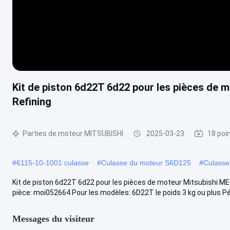
Kit de piston 6d22T 6d22 pour les pièces de 
Refining
Parties de moteur MITSUBISHI
2025-03-23
18 poi
#
6115-10-1001 culasse
#
Culasse du moteur S6D125
#
Culasse
Kit de piston 6d22T 6d22 pour les pièces de moteur Mitsubishi M
pièce: moi052664 Pour les modèles: 6D22T le poids 3 kg ou plus Pér
Messages du visiteur