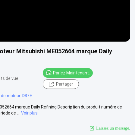
moteur Mitsubishi ME052664 marque Daily
Parlez Maintenant.
nts de vue
Partager
 de moteur D87E
E052664 marque Daily Refining Description du produit numéro de
iode de ...
Voir plus
Laissez un message.