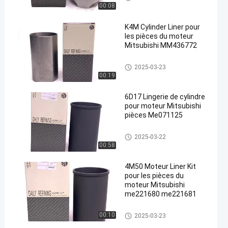
00:08
K4M Cylinder Liner pour
les pièces du moteur
Mitsubishi MM436772
Parties de moteur MITSUBISHI
2025-03-23
00:19
6D17 Lingerie de cylindre
pour moteur Mitsubishi
pièces Me071125
Parties de moteur MITSUBISHI
2025-03-22
00:58
4M50 Moteur Liner Kit
pour les pièces du
moteur Mitsubishi
me221680 me221681
Parties de moteur MITSUBISHI
00:10
2025-03-23