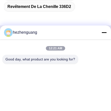
Revêtement De La Chenille 336D2
hezhenguang
Contactez rapidement
12:21 AM
Adresse
Adresse : Marché de machines de Yingfeng, no. 1192,
Good day, what product are you looking for?
avenue de Zhongshan, secteur de Tianhe, Guangzhou,
Chine
Téléphone
86--13632344447
E-mail
TS@enginespiston.com