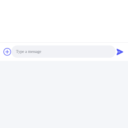
Photo
Video Call
Audio Call